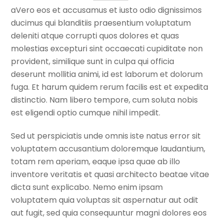
aVero eos et accusamus et iusto odio dignissimos
ducimus qui blanditiis praesentium voluptatum
deleniti atque corrupti quos dolores et quas
molestias excepturi sint occaecati cupiditate non
provident, similique sunt in culpa qui officia
deserunt mollitia animi, id est laborum et dolorum
fuga. Et harum quidem rerum facilis est et expedita
distinctio. Nam libero tempore, cum soluta nobis
est eligendi optio cumque nihil impedit.
Sed ut perspiciatis unde omnis iste natus error sit
voluptatem accusantium doloremque laudantium,
totam rem aperiam, eaque ipsa quae ab illo
inventore veritatis et quasi architecto beatae vitae
dicta sunt explicabo. Nemo enim ipsam
voluptatem quia voluptas sit aspernatur aut odit
aut fugit, sed quia consequuntur magni dolores eos