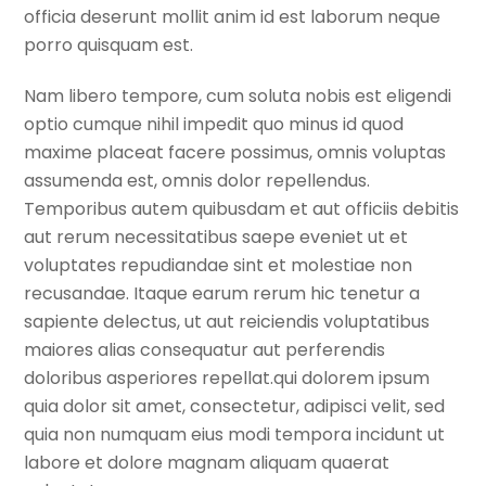
officia deserunt mollit anim id est laborum neque
porro quisquam est.
Nam libero tempore, cum soluta nobis est eligendi
optio cumque nihil impedit quo minus id quod
maxime placeat facere possimus, omnis voluptas
assumenda est, omnis dolor repellendus.
Temporibus autem quibusdam et aut officiis debitis
aut rerum necessitatibus saepe eveniet ut et
voluptates repudiandae sint et molestiae non
recusandae. Itaque earum rerum hic tenetur a
sapiente delectus, ut aut reiciendis voluptatibus
maiores alias consequatur aut perferendis
doloribus asperiores repellat.qui dolorem ipsum
quia dolor sit amet, consectetur, adipisci velit, sed
quia non numquam eius modi tempora incidunt ut
labore et dolore magnam aliquam quaerat