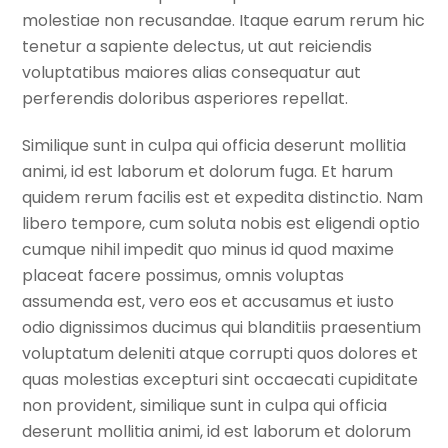
molestiae non recusandae. Itaque earum rerum hic
tenetur a sapiente delectus, ut aut reiciendis
voluptatibus maiores alias consequatur aut
perferendis doloribus asperiores repellat.
Similique sunt in culpa qui officia deserunt mollitia
animi, id est laborum et dolorum fuga. Et harum
quidem rerum facilis est et expedita distinctio. Nam
libero tempore, cum soluta nobis est eligendi optio
cumque nihil impedit quo minus id quod maxime
placeat facere possimus, omnis voluptas
assumenda est, vero eos et accusamus et iusto
odio dignissimos ducimus qui blanditiis praesentium
voluptatum deleniti atque corrupti quos dolores et
quas molestias excepturi sint occaecati cupiditate
non provident, similique sunt in culpa qui officia
deserunt mollitia animi, id est laborum et dolorum