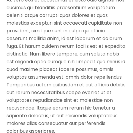
ducimus qui blanditiis praesentium voluptatum
deleniti atque corrupti quos dolores et quas
molestias excepturi sint occaecati cupiditate non
provident, similique sunt in culpa qui officia
deserunt mollitia animi, id est laborum et dolorum
fuga. Et harum quidem rerum facilis est et expedita
distinctio. Nam libero tempore, cum soluta nobis
est eligendi optio cumque nihil impedit quo minus id
quod maxime placeat facere possimus, omnis
voluptas assumenda est, omnis dolor repellendus.
Temporibus autem quibusdam et aut officiis debitis
aut rerum necessitatibus saepe eveniet ut et
voluptates repudiandae sint et molestiae non
recusandae. Itaque earum rerum hic tenetur a
sapiente delectus, ut aut reiciendis voluptatibus
maiores alias consequatur aut perferendis
doloribus asperiores.