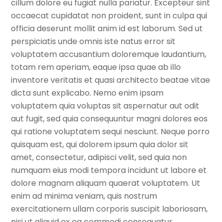
cillum dolore eu fugiat nulla pariatur. Excepteur sint
occaecat cupidatat non proident, sunt in culpa qui
officia deserunt mollit anim id est laborum. Sed ut
perspiciatis unde omnis iste natus error sit
voluptatem accusantium doloremque laudantium,
totam rem aperiam, eaque ipsa quae ab illo
inventore veritatis et quasi architecto beatae vitae
dicta sunt explicabo. Nemo enim ipsam
voluptatem quia voluptas sit aspernatur aut odit
aut fugit, sed quia consequuntur magni dolores eos
qui ratione voluptatem sequi nesciunt. Neque porro
quisquam est, qui dolorem ipsum quia dolor sit
amet, consectetur, adipisci velit, sed quia non
numquam eius modi tempora incidunt ut labore et
dolore magnam aliquam quaerat voluptatem. Ut
enim ad minima veniam, quis nostrum
exercitationem ullam corporis suscipit laboriosam,
nisi ut aliquid ex ea commodi consequatur.