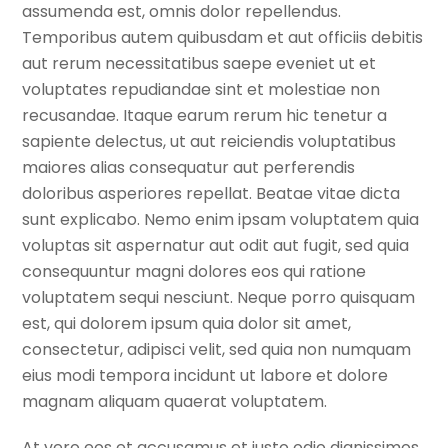
assumenda est, omnis dolor repellendus.
Temporibus autem quibusdam et aut officiis debitis
aut rerum necessitatibus saepe eveniet ut et
voluptates repudiandae sint et molestiae non
recusandae. Itaque earum rerum hic tenetur a
sapiente delectus, ut aut reiciendis voluptatibus
maiores alias consequatur aut perferendis
doloribus asperiores repellat. Beatae vitae dicta
sunt explicabo. Nemo enim ipsam voluptatem quia
voluptas sit aspernatur aut odit aut fugit, sed quia
consequuntur magni dolores eos qui ratione
voluptatem sequi nesciunt. Neque porro quisquam
est, qui dolorem ipsum quia dolor sit amet,
consectetur, adipisci velit, sed quia non numquam
eius modi tempora incidunt ut labore et dolore
magnam aliquam quaerat voluptatem.
At vero eos et accusamus et iusto odio dignissimos