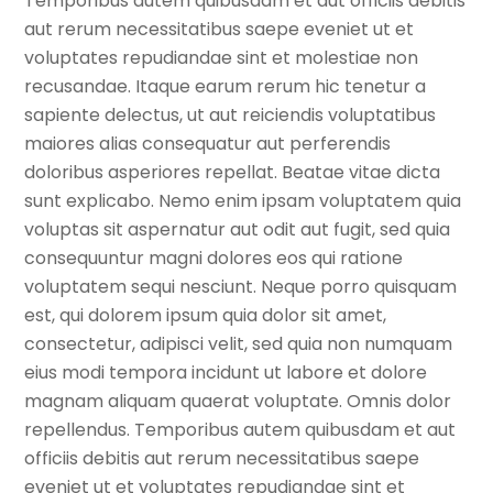
Temporibus autem quibusdam et aut officiis debitis
aut rerum necessitatibus saepe eveniet ut et
voluptates repudiandae sint et molestiae non
recusandae. Itaque earum rerum hic tenetur a
sapiente delectus, ut aut reiciendis voluptatibus
maiores alias consequatur aut perferendis
doloribus asperiores repellat. Beatae vitae dicta
sunt explicabo. Nemo enim ipsam voluptatem quia
voluptas sit aspernatur aut odit aut fugit, sed quia
consequuntur magni dolores eos qui ratione
voluptatem sequi nesciunt. Neque porro quisquam
est, qui dolorem ipsum quia dolor sit amet,
consectetur, adipisci velit, sed quia non numquam
eius modi tempora incidunt ut labore et dolore
magnam aliquam quaerat voluptate. Omnis dolor
repellendus. Temporibus autem quibusdam et aut
officiis debitis aut rerum necessitatibus saepe
eveniet ut et voluptates repudiandae sint et